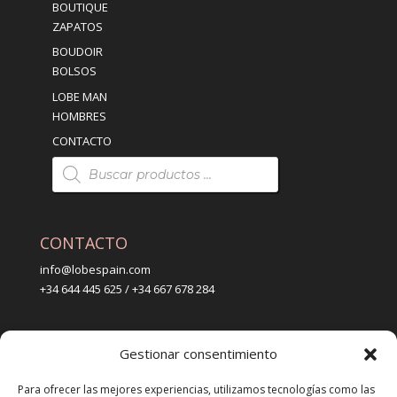
BOUTIQUE
ZAPATOS
BOUDOIR
BOLSOS
LOBE MAN
HOMBRES
CONTACTO
Búsqueda
de
productos
CONTACTO
info@lobespain.com
+34 644 445 625 / +34 667 678 284
PUNTO DE VENTA
Gestionar consentimiento
Tienda Maspapeles (Lobe Spain)
C/ San José 6, 11004 Cádiz
Para ofrecer las mejores experiencias, utilizamos tecnologías como las