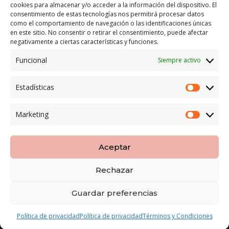
cookies para almacenar y/o acceder a la información del dispositivo. El
consentimiento de estas tecnologías nos permitirá procesar datos
LEGAL
como el comportamiento de navegación o las identificaciones únicas
en este sitio. No consentir o retirar el consentimiento, puede afectar
POLÍTICA DE ENVÍO
negativamente a ciertas características y funciones.
TERMINOS Y CONDICIONES
Funcional
Siempre activo
Estadísticas
ENVÍO GRATUITO*
Estadíst
Marketing
CAMBIO GARANTIZADO*
Marketi
PAGO SEGURO
Aceptar
Rechazar
Guardar preferencias
Copyright LOBESPAIN | Diseñada por
8pecados
|
Aviso
Política de privacidad
Política de privacidad
Términos y Condiciones
Legal
|
Politica Privacidad
|
Terminos y Condiciones