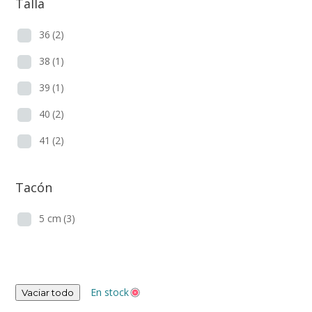
Talla
36
(2)
38
(1)
39
(1)
40
(2)
41
(2)
Tacón
5 cm
(3)
En stock
Vaciar todo