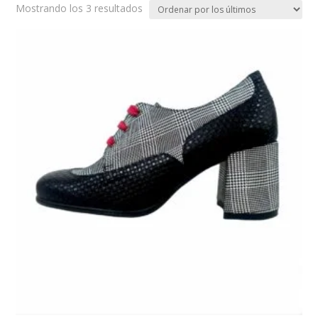
Ordenado
Mostrando los 3 resultados
por
los
últimos