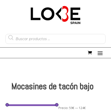
Búsqueda
de
productos
Mocasines de tacón bajo
Precio:
59€
—
124€