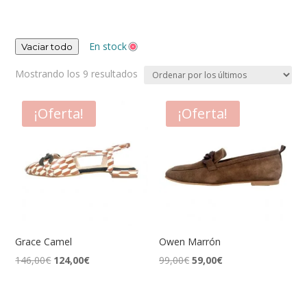
En stock
Vaciar todo
Ordenado
Mostrando los 9 resultados
por
los
¡Oferta!
¡Oferta!
últimos
Grace Camel
Owen Marrón
El
El
El
El
146,00
€
124,00
€
99,00
€
59,00
€
precio
precio
precio
precio
original
actual
original
actual