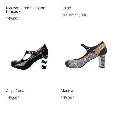
Madison Camel Edición
Tucán
Limitada
El
El
149,00
€
99,00
€
149,00
€
precio
precio
original
actual
era:
es:
149,00€.
99,00€.
Onyx Coco
Mariela
149,00
€
149,00
€