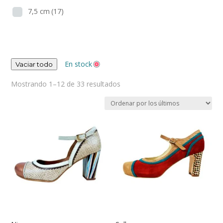
7,5 cm
(17)
En stock
Vaciar todo
Ordenado
Mostrando 1–12 de 33 resultados
por
los
últimos