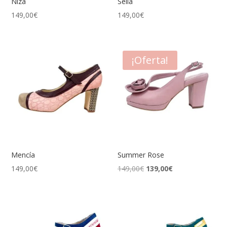
Niza
Sella
149,00
€
149,00
€
¡Oferta!
Mencía
Summer Rose
El
El
149,00
€
149,00
€
139,00
€
precio
precio
original
actual
era:
es:
149,00€.
139,00€.