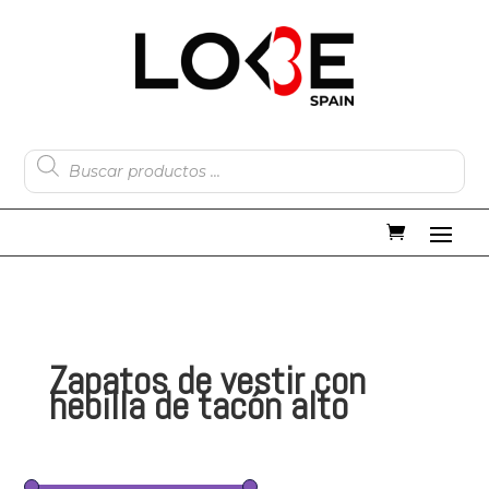
Búsqueda
de
productos
Zapatos de vestir con
hebilla de tacón alto