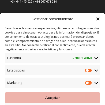
+34 644 445 625 / +34 667 678 284
PUNTO DE VENTA
Gestionar consentimiento
Tienda Maspapeles (Lobe Spain)
C/ San José 6, 11004 Cádiz
Para ofrecer las mejores experiencias, utilizamos tecnologías como las
cookies para almacenar y/o acceder a la información del dispositivo. El
consentimiento de estas tecnologías nos permitirá procesar datos
LEGAL
como el comportamiento de navegación o las identificaciones únicas
en este sitio. No consentir o retirar el consentimiento, puede afectar
POLÍTICA DE ENVÍO
negativamente a ciertas características y funciones.
TERMINOS Y CONDICIONES
Funcional
Siempre activo
Estadísticas
ENVÍO GRATUITO*
Estadíst
Marketing
CAMBIO GARANTIZADO*
Marketi
PAGO SEGURO
Aceptar