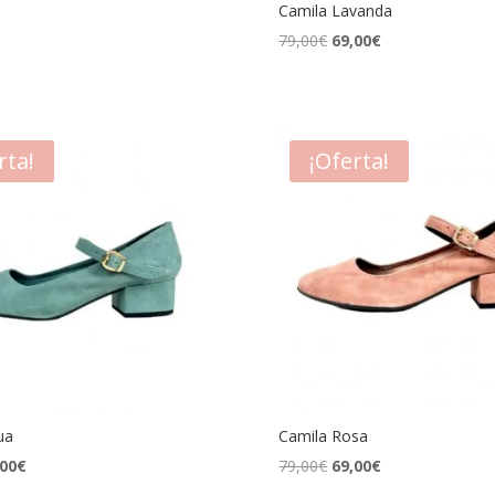
Camila Lavanda
El
El
79,00
€
69,00
€
precio
precio
original
actual
era:
es:
79,00€.
69,00€.
rta!
¡Oferta!
ua
Camila Rosa
El
El
El
,00
€
79,00
€
69,00
€
cio
precio
precio
precio