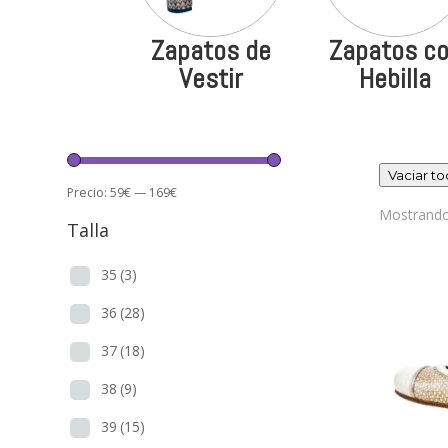
Zapatos de
Zapatos c
Vestir
Hebilla
Vaciar t
Precio:
59€
—
169€
Mostrando
Talla
35
(3)
36
(28)
37
(18)
38
(9)
39
(15)