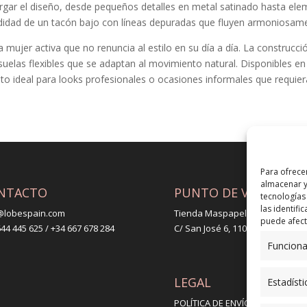
argar el diseño, desde pequeños detalles en metal satinado hasta ele
odidad de un tacón bajo con líneas depuradas que fluyen armoniosame
a mujer activa que no renuncia al estilo en su día a día. La construcci
 suelas flexibles que se adaptan al movimiento natural. Disponibles e
o ideal para looks profesionales o ocasiones informales que requiera
Para ofrece
almacenar y
NTACTO
PUNTO DE VENTA
tecnologías
las identifi
@lobespain.com
Tienda Maspapeles (Lobe Spain
puede afecta
44 445 625 / +34 667 678 284
C/ San José 6, 11004 Cádiz
Funciona
LEGAL
Estadísti
POLÍTICA DE ENVÍO