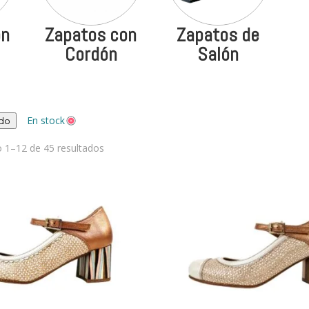
on
Zapatos con
Zapatos de
Cordón
Salón
En stock
odo
Ordenado
 1–12 de 45 resultados
por
los
últimos