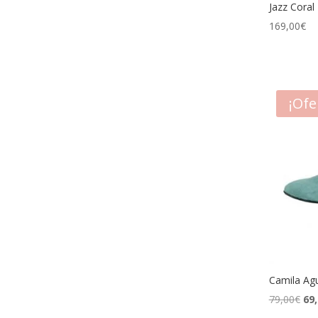
Jazz Coral
169,00
€
¡Ofe
Camila Ag
El
79,00
€
69
pre