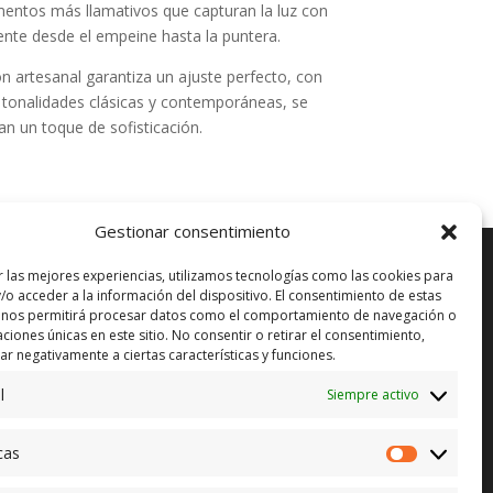
mentos más llamativos que capturan la luz con
nte desde el empeine hasta la puntera.
ón artesanal garantiza un ajuste perfecto, con
n tonalidades clásicas y contemporáneas, se
n un toque de sofisticación.
Gestionar consentimiento
r las mejores experiencias, utilizamos tecnologías como las cookies para
/o acceder a la información del dispositivo. El consentimiento de estas
 nos permitirá procesar datos como el comportamiento de navegación o
ENVÍO GRATUITO*
caciones únicas en este sitio. No consentir o retirar el consentimiento,
)
r negativamente a ciertas características y funciones.
CAMBIO GARANTIZADO*
l
Siempre activo
PAGO SEGURO
cas
Estadístic