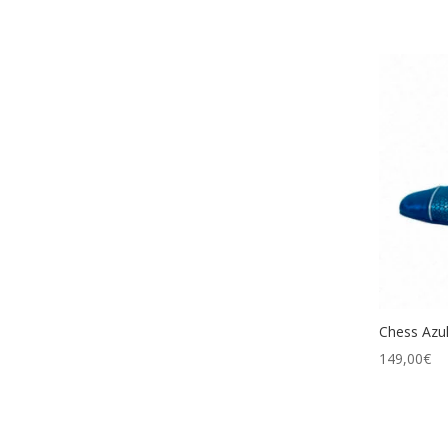
ori
era
79,
Chess Azu
149,00
€