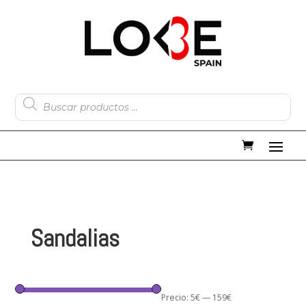
Búsqueda
de
productos
Sandalias
Precio:
5€
—
159€