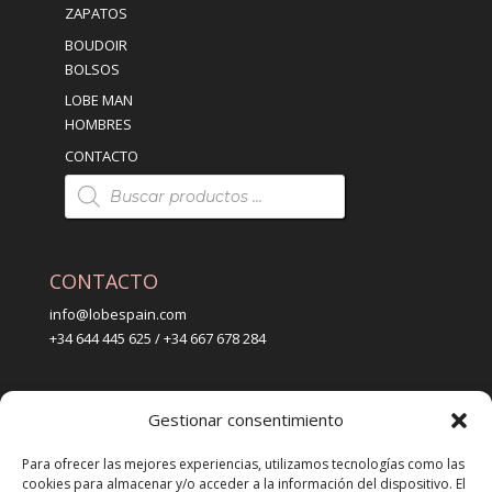
ZAPATOS
BOUDOIR
BOLSOS
LOBE MAN
HOMBRES
CONTACTO
Búsqueda
de
productos
CONTACTO
info@lobespain.com
+34 644 445 625 / +34 667 678 284
PUNTO DE VENTA
Gestionar consentimiento
Tienda Maspapeles (Lobe Spain)
C/ San José 6, 11004 Cádiz
Para ofrecer las mejores experiencias, utilizamos tecnologías como las
cookies para almacenar y/o acceder a la información del dispositivo. El