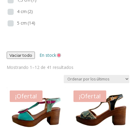
4 cm
(2)
5 cm
(14)
En stock
Vaciar todo
Ordenado
Mostrando 1–12 de 41 resultados
por
los
últimos
¡Oferta!
¡Oferta!