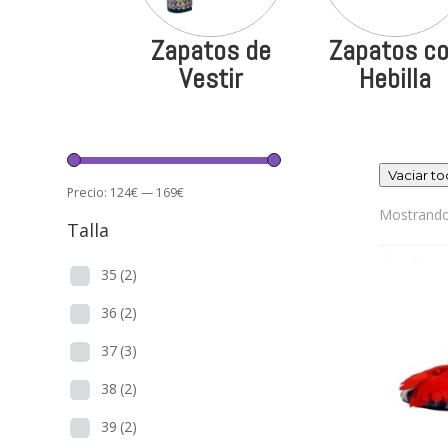
Zapatos de
Zapatos c
Vestir
Hebilla
Vaciar t
Precio:
124€
—
169€
Mostrando 
Talla
35
(2)
36
(2)
37
(3)
38
(2)
39
(2)