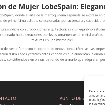
ón de Mujer LobeSpain: Elegan
beSpain, donde el arte de la marroquinería española se expresa en c
nas de primerísima calidad, seleccionadas por su tersura y capacidad d
imprescindible con proporciones arquitectónicas y un equilibrio estudi
ro satinado hasta creaciones con leves ornamentos en metal bruñido
texturas en una misma piel.
 del vestir femenino incorporando innovaciones técnicas casi imperc
ación disimulados y tratamientos especiales que aumentan la durabili
as, convirtiéndose en piezas de fondo de armario que adquieren per
Para ofrece
almacenar y
NTACTO
PUNTO DE VENTA
tecnologías
las identifi