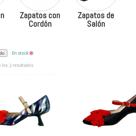
on
Zapatos con
Zapatos de
Cordón
Salón
En stock
odo
Ordenado
los 2 resultados
por
los
últimos