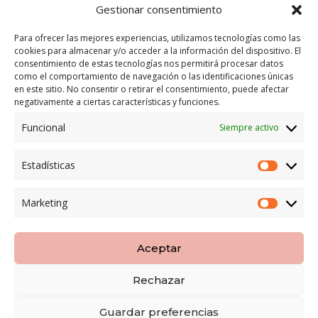
Tienda Maspapeles (Lobe Spain)
Gestionar consentimiento
C/ San José 6, 11004 Cádiz
Para ofrecer las mejores experiencias, utilizamos tecnologías como las
cookies para almacenar y/o acceder a la información del dispositivo. El
LEGAL
consentimiento de estas tecnologías nos permitirá procesar datos
como el comportamiento de navegación o las identificaciones únicas
POLÍTICA DE ENVÍO
en este sitio. No consentir o retirar el consentimiento, puede afectar
TERMINOS Y CONDICIONES
negativamente a ciertas características y funciones.
Funcional
Siempre activo
ENVÍO GRATUITO*
Estadísticas
Estadíst
CAMBIO GARANTIZADO*
Marketing
Marketi
PAGO SEGURO
Aceptar
Rechazar
Copyright LOBESPAIN | Diseñada por
8pecados
|
Guardar preferencias