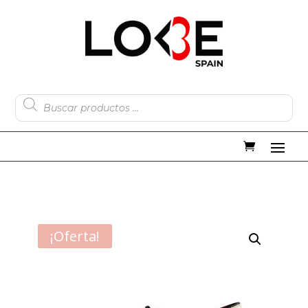
Búsqueda
de
productos
¡Oferta!