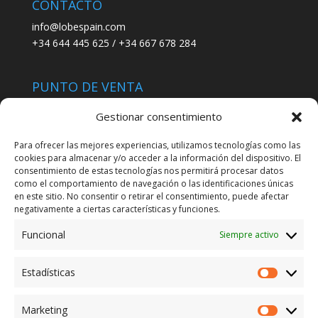
CONTACTO
info@lobespain.com
+34 644 445 625 / +34 667 678 284
PUNTO DE VENTA
Tienda Maspapeles (Lobe Spain)
Gestionar consentimiento
C/ San José 6, 11004 Cádiz
Para ofrecer las mejores experiencias, utilizamos tecnologías como las
cookies para almacenar y/o acceder a la información del dispositivo. El
LEGAL
consentimiento de estas tecnologías nos permitirá procesar datos
como el comportamiento de navegación o las identificaciones únicas
POLÍTICA DE ENVÍO
en este sitio. No consentir o retirar el consentimiento, puede afectar
TERMINOS Y CONDICIONES
negativamente a ciertas características y funciones.
Funcional
Siempre activo
ENVÍO GRATUITO*
Estadísticas
Estadíst
CAMBIO GARANTIZADO*
Marketing
Marketi