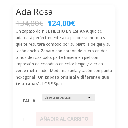
Ada Rosa
El
El
134,00
€
124,00
€
precio
precio
Un zapato de
PIEL HECHO EN ESPAÑA
que se
original
actual
adaptará perfectamente a tu pie por su horma y
era:
es:
que te resultará cómodo por su plantilla de gel y su
134,00€.
124,00€.
tacón ancho. Zapato con cordón de cuero en dos
tonos de rosa palo, parte trasera en piel con
impresión de cocodrilo en color beige y vivo en
verde metalizado. Moderna suela y tacón con punta
hexagonal.
Un zapato original y diferente que
te atrapará.
LOBE Spain.
TALLA
Ada
AÑADIR AL CARRITO
Rosa