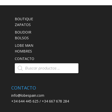
era:
es:
149,00€.
99,00€.
BOUTIQUE
ZAPATOS
BOUDOIR
BOLSOS
LOBE MAN
HOMBRES
CONTACTO
Búsqueda
de
productos
CONTACTO
info@lobespain.com
+34 644 445 625 / +34 667 678 284