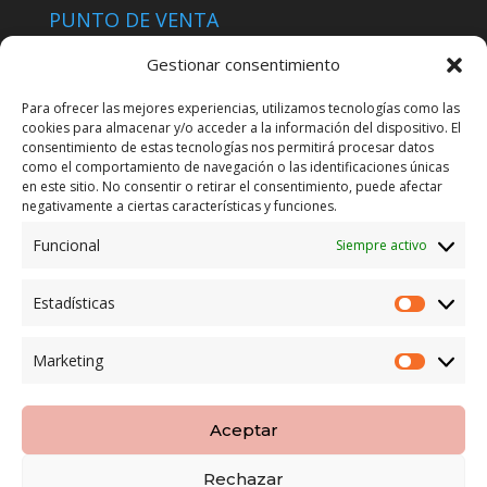
PUNTO DE VENTA
Tienda Maspapeles (Lobe Spain)
Gestionar consentimiento
C/ San José 6, 11004 Cádiz
Para ofrecer las mejores experiencias, utilizamos tecnologías como las
cookies para almacenar y/o acceder a la información del dispositivo. El
LEGAL
consentimiento de estas tecnologías nos permitirá procesar datos
como el comportamiento de navegación o las identificaciones únicas
POLÍTICA DE ENVÍO
en este sitio. No consentir o retirar el consentimiento, puede afectar
TERMINOS Y CONDICIONES
negativamente a ciertas características y funciones.
Funcional
Siempre activo
ENVÍO GRATUITO*
Estadísticas
Estadíst
CAMBIO GARANTIZADO*
Marketing
Marketi
PAGO SEGURO
Aceptar
Rechazar