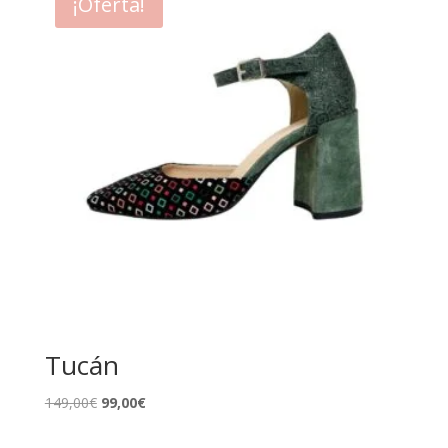
¡Oferta!
Tucán
El
El
149,00
€
99,00
€
precio
precio
original
actual