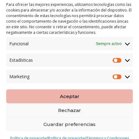
Para ofrecer las mejores experiencias, utilizamos tecnologías como las
cookies para almacenar y/o acceder a la información del dispositivo. El
LEGAL
consentimiento de estas tecnologías nos permitirá procesar datos
como el comportamiento de navegación o las identificaciones únicas
POLÍTICA DE ENVÍO
en este sitio. No consentir o retirar el consentimiento, puede afectar
TERMINOS Y CONDICIONES
negativamente a ciertas características y funciones.
Funcional
Siempre activo
ENVÍO GRATUITO*
Estadísticas
Estadíst
CAMBIO GARANTIZADO*
Marketing
Marketi
PAGO SEGURO
Aceptar
Rechazar
Copyright LOBESPAIN | Diseñada por
8pecados
|
Guardar preferencias
Aviso Legal
|
Politica Privacidad
|
Terminos y
Condiciones
Política de privacidad
Política de privacidad
Términos y Condiciones