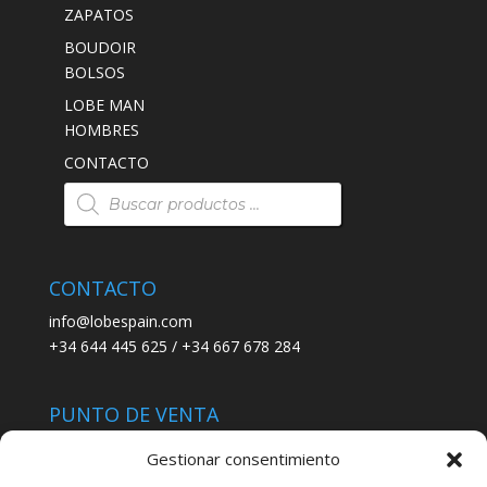
ZAPATOS
BOUDOIR
BOLSOS
LOBE MAN
HOMBRES
CONTACTO
Búsqueda
de
productos
CONTACTO
info@lobespain.com
+34 644 445 625 / +34 667 678 284
PUNTO DE VENTA
Tienda Maspapeles (Lobe Spain)
Gestionar consentimiento
C/ San José 6, 11004 Cádiz