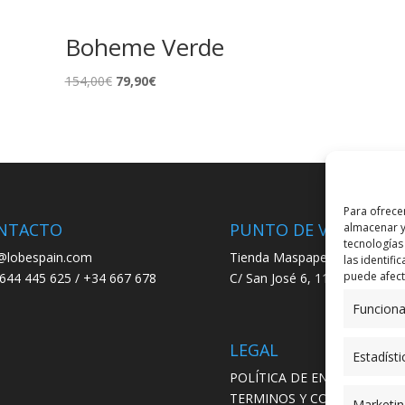
Boheme Verde
El
El
154,00
€
79,90
€
precio
precio
original
actual
era:
es:
154,00€.
79,90€.
Para ofrece
NTACTO
PUNTO DE VENTA
almacenar y
tecnologías
@lobespain.com
Tienda Maspapeles (Lobe Spa
las identifi
puede afecta
644 445 625 / +34 667 678
C/ San José 6, 11004 Cádiz
Funciona
LEGAL
Estadísti
POLÍTICA DE ENVÍO
TERMINOS Y CONDICIONES
Marketin