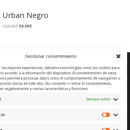
Urban Negro
El
El
125,00
€
59,00
€
precio
precio
original
actual
era:
es:
125,00€.
59,00€.
Gestionar consentimiento
r las mejores experiencias, utilizamos tecnologías como las cookies para
/o acceder a la información del dispositivo. El consentimiento de estas
 nos permitirá procesar datos como el comportamiento de navegación o
ENVÍO GRATUITO*
in)
caciones únicas en este sitio. No consentir o retirar el consentimiento,
r negativamente a ciertas características y funciones.
CAMBIO GARANTIZADO*
l
Siempre activo
PAGO SEGURO
cas
Estadístic
g