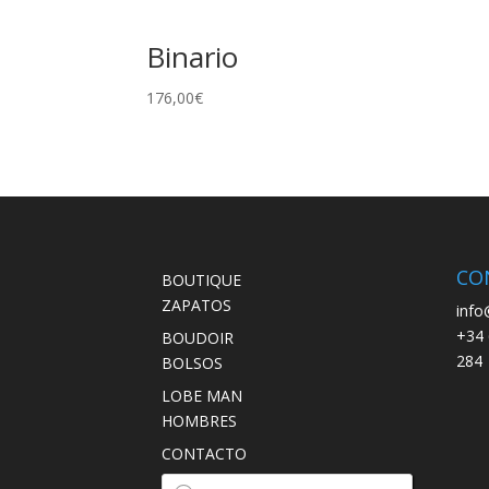
Binario
176,00
€
CO
BOUTIQUE
ZAPATOS
info
+34 
BOUDOIR
284
BOLSOS
LOBE MAN
HOMBRES
CONTACTO
Búsqueda