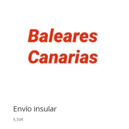
Envío insular
9,50
€