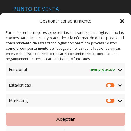
PUNTO DE VENTA
Tienda Maspapeles (Lobe Spain)
Gestionar consentimiento
C/ San José 6, 11004 Cádiz
Para ofrecer las mejores experiencias, utilizamos tecnologías como las
cookies para almacenar y/o acceder a la información del dispositivo. El
LEGAL
consentimiento de estas tecnologías nos permitirá procesar datos
como el comportamiento de navegación o las identificaciones únicas
POLÍTICA DE ENVÍO
en este sitio. No consentir o retirar el consentimiento, puede afectar
TERMINOS Y CONDICIONES
negativamente a ciertas características y funciones.
Funcional
Siempre activo
ENVÍO GRATUITO*
Estadísticas
Estadíst
CAMBIO GARANTIZADO*
Marketing
Marketi
PAGO SEGURO
Aceptar