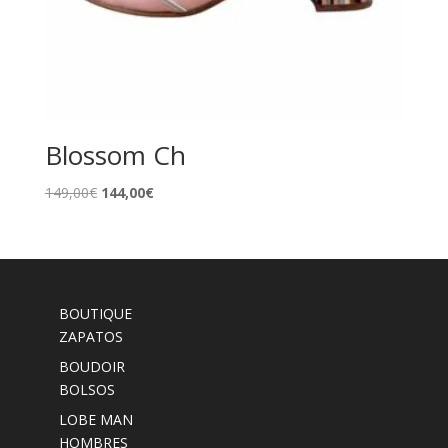
Blossom Ch
El
El
149,00
€
144,00
€
precio
precio
original
actual
era:
es:
149,00€.
144,00€.
BOUTIQUE
ZAPATOS
BOUDOIR
BOLSOS
LOBE MAN
HOMBRES