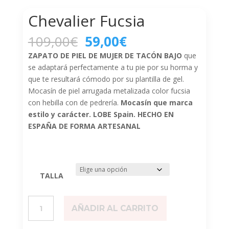
Chevalier Fucsia
El
El
109,00
€
59,00
€
precio
precio
ZAPATO DE PIEL DE MUJER DE TACÓN BAJO
que
original
actual
se adaptará perfectamente a tu pie por su horma y
era:
es:
que te resultará cómodo por su plantilla de gel.
109,00€.
59,00€.
Mocasín de piel arrugada metalizada color fucsia
con hebilla con de pedrería.
Mocasín que marca
estilo y carácter. LOBE Spain. HECHO EN
ESPAÑA DE FORMA ARTESANAL
TALLA
Chevalier
AÑADIR AL CARRITO
Fucsia
cantidad