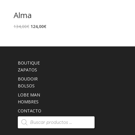
Alma
El
El
134,00
€
124,00
€
precio
precio
original
actual
era:
es:
134,00€.
124,00€.
BOUTIQUE
ZAPATOS
BOUDOIR
BOLSOS
LOBE MAN
HOMBRES
CONTACTO
Búsqueda
de
productos