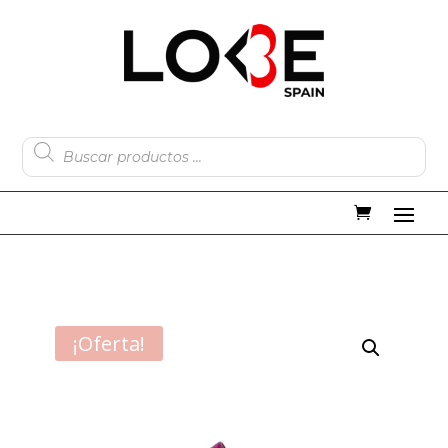
Búsqueda
de
productos
¡Oferta!