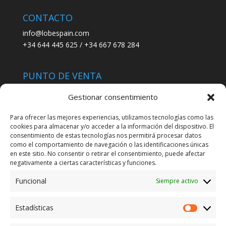
CONTACTO
info@lobespain.com
+34 644 445 625 / +34 667 678 284
PUNTO DE VENTA
Tienda Maspapeles (Lobe Spain)
Gestionar consentimiento
C/ San José 6, 11004 Cádiz
Para ofrecer las mejores experiencias, utilizamos tecnologías como las
cookies para almacenar y/o acceder a la información del dispositivo. El
LEGAL
consentimiento de estas tecnologías nos permitirá procesar datos
como el comportamiento de navegación o las identificaciones únicas
POLÍTICA DE ENVÍO
en este sitio. No consentir o retirar el consentimiento, puede afectar
TERMINOS Y CONDICIONES
negativamente a ciertas características y funciones.
Funcional
Siempre activo
ENVÍO GRATUITO*
Estadísticas
Estadíst
CAMBIO GARANTIZADO*