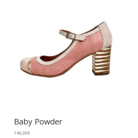
era:
es:
134,00€.
99,00€.
Baby Powder
149,00
€