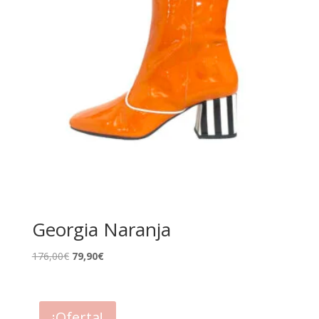
Georgia Naranja
El
El
176,00
€
79,90
€
precio
precio
original
actual
era:
es:
¡Oferta!