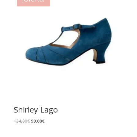
176,00€.
79,90€.
Shirley Lago
El
El
134,00
€
99,00
€
precio
precio
original
actual