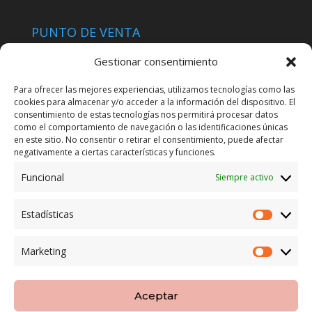
PUNTO DE VENTA
Tienda Maspapeles (Lobe Spain)
Gestionar consentimiento
C/ San José 6, 11004 Cádiz
Para ofrecer las mejores experiencias, utilizamos tecnologías como las
cookies para almacenar y/o acceder a la información del dispositivo. El
LEGAL
consentimiento de estas tecnologías nos permitirá procesar datos
como el comportamiento de navegación o las identificaciones únicas
POLÍTICA DE ENVÍO
en este sitio. No consentir o retirar el consentimiento, puede afectar
TERMINOS Y CONDICIONES
negativamente a ciertas características y funciones.
Funcional
Siempre activo
ENVÍO GRATUITO*
Estadísticas
Estadíst
CAMBIO GARANTIZADO*
Marketing
Marketi
PAGO SEGURO
Aceptar