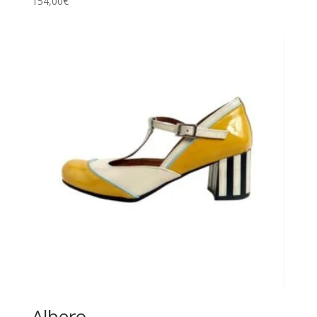
154,00
€
Albero