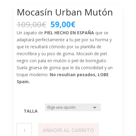
Mocasín Urban Mutón
El
El
109,00
€
59,00
€
precio
precio
Un zapato de
PIEL HECHO EN ESPAÑA
que se
original
actual
adaptará perfectamente a tu pie por su horma y
era:
es:
que te resultará cómodo por su plantilla de
109,00€.
59,00€.
microfibra y su piso de goma. Mocasín de piel
negro con pala en mutón o piel de borreguito .
Suela gruesa de goma que le da comodidad y un
toque moderno.
No resultan pesados, LOBE
Spain.
TALLA
Mocasín
AÑADIR AL CARRITO
Urban