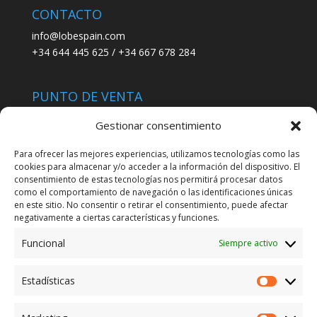
CONTACTO
info@lobespain.com
+34 644 445 625 / +34 667 678 284
PUNTO DE VENTA
Tienda Maspapeles (Lobe Spain)
Gestionar consentimiento
C/ San José 6, 11004 Cádiz
Para ofrecer las mejores experiencias, utilizamos tecnologías como las
cookies para almacenar y/o acceder a la información del dispositivo. El
LEGAL
consentimiento de estas tecnologías nos permitirá procesar datos
como el comportamiento de navegación o las identificaciones únicas
POLÍTICA DE ENVÍO
en este sitio. No consentir o retirar el consentimiento, puede afectar
TERMINOS Y CONDICIONES
negativamente a ciertas características y funciones.
Funcional
Siempre activo
ENVÍO GRATUITO*
Estadísticas
Estadíst
CAMBIO GARANTIZADO*