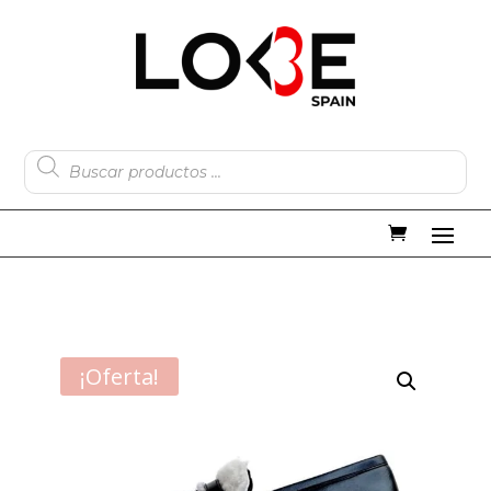
Búsqueda
de
productos
¡Oferta!