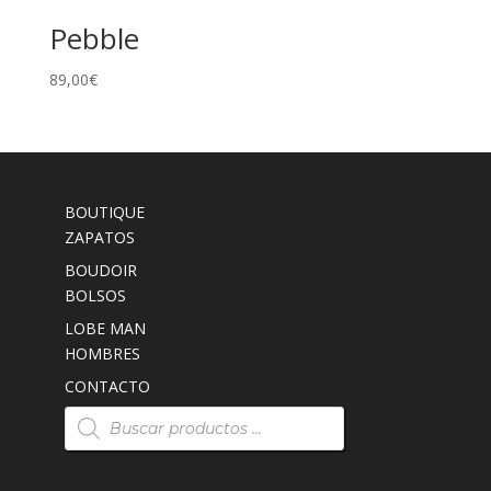
Pebble
89,00
€
BOUTIQUE
ZAPATOS
BOUDOIR
BOLSOS
LOBE MAN
HOMBRES
CONTACTO
Búsqueda
de
productos