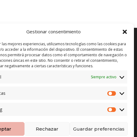
original
actual
era:
es:
149,00€.
99,00€.
Gestionar consentimiento
r las mejores experiencias, utilizamos tecnologías como las cookies para
/o acceder a la información del dispositivo. El consentimiento de estas
 nos permitirá procesar datos como el comportamiento de navegación o
ENVÍO GRATUITO*
in)
caciones únicas en este sitio. No consentir o retirar el consentimiento,
r negativamente a ciertas características y funciones.
CAMBIO GARANTIZADO*
l
Siempre activo
PAGO SEGURO
cas
Estadístic
g
Marketing
eptar
Rechazar
Guardar preferencias