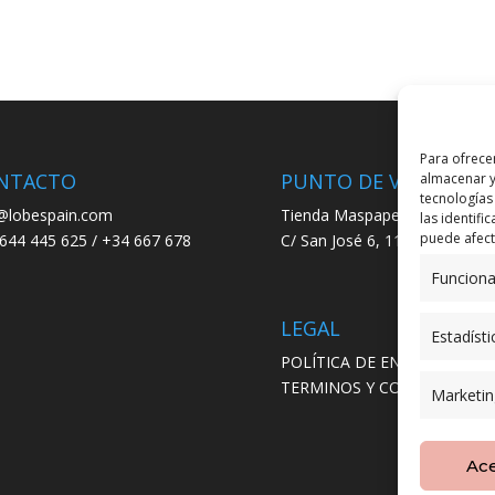
Para ofrece
NTACTO
PUNTO DE VENTA
almacenar y
tecnologías
@lobespain.com
Tienda Maspapeles (Lobe Spa
las identifi
puede afecta
644 445 625 / +34 667 678
C/ San José 6, 11004 Cádiz
Funciona
LEGAL
Estadísti
POLÍTICA DE ENVÍO
TERMINOS Y CONDICIONES
Marketin
Ac