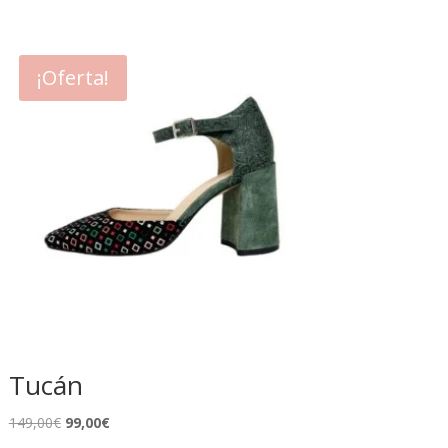
¡Oferta!
Tucán
El
El
149,00
€
99,00
€
precio
precio