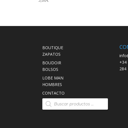
5,00
€
CO
BOUTIQUE
ZAPATOS
info
+34 
BOUDOIR
284
BOLSOS
LOBE MAN
HOMBRES
CONTACTO
Búsqueda
de
productos