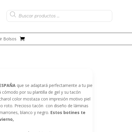
Búsqueda
de
productos
r Bolsos
 ESPAÑA
que se adaptará perfectamente a tu pie
 cómodo por su plantilla de gel y su tacón
charol color mostaza con impresión motivo piel
co roto. Precioso tacón con diseño de láminas
arrones, blanco y negro.
Estos botines te
vierno,