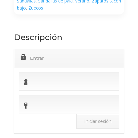
Sandalias
,
Sandalias de pala
,
Verano
,
Zapatos tacón
bajo
,
Zuecos
Descripción
Entrar