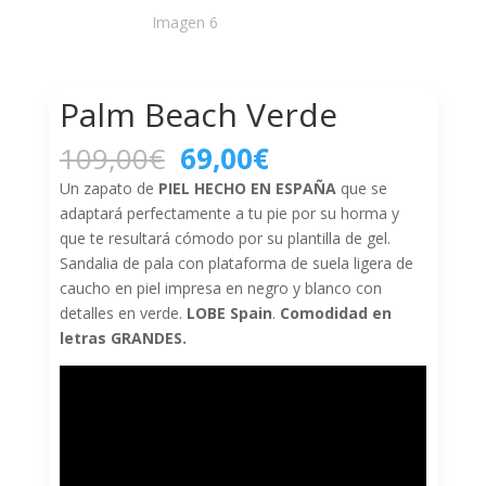
Palm Beach Verde
El
El
109,00
€
69,00
€
precio
precio
Un zapato de
PIEL HECHO EN ESPAÑA
que se
original
actual
adaptará perfectamente a tu pie por su horma y
era:
es:
que te resultará cómodo por su plantilla de gel.
109,00€.
69,00€.
Sandalia de pala con plataforma de suela ligera de
caucho en piel impresa en negro y blanco con
detalles en verde.
LOBE Spain
.
Comodidad en
letras GRANDES.