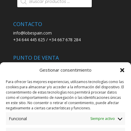
de
productos
CONTACTO
info@lobespain.com
+34 644 445 625 / +34 667 678 284
PUNTO DE VENTA
Tienda Maspapeles (Lobe Spain)
Gestionar consentimiento
C/ San José 6, 11004 Cádiz
Para ofrecer las mejores experiencias, utilizamos tecnologías como las
cookies para almacenar y/o acceder a la información del dispositivo. El
LEGAL
consentimiento de estas tecnologías nos permitirá procesar datos
como el comportamiento de navegación o las identificaciones únicas
POLÍTICA DE ENVÍO
en este sitio. No consentir o retirar el consentimiento, puede afectar
TERMINOS Y CONDICIONES
negativamente a ciertas características y funciones.
Funcional
Siempre activo
ENVÍO GRATUITO*