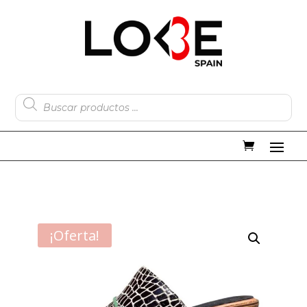
Búsqueda
de
productos
¡Oferta!