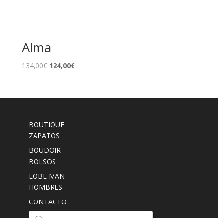
Alma
El
El
134,00
€
124,00
€
precio
precio
original
actual
era:
es:
134,00€.
124,00€.
BOUTIQUE
ZAPATOS
BOUDOIR
BOLSOS
LOBE MAN
HOMBRES
CONTACTO
Búsqueda