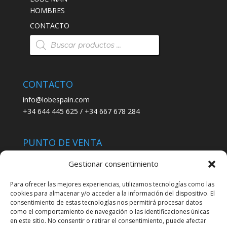
HOMBRES
CONTACTO
Búsqueda
de
productos
CONTACTO
info@lobespain.com
+34 644 445 625 / +34 667 678 284
PUNTO DE VENTA
Tienda Maspapeles (Lobe Spain)
Gestionar consentimiento
C/ San José 6, 11004 Cádiz
Para ofrecer las mejores experiencias, utilizamos tecnologías como las
cookies para almacenar y/o acceder a la información del dispositivo. El
LEGAL
consentimiento de estas tecnologías nos permitirá procesar datos
como el comportamiento de navegación o las identificaciones únicas
POLÍTICA DE ENVÍO
en este sitio. No consentir o retirar el consentimiento, puede afectar
TERMINOS Y CONDICIONES