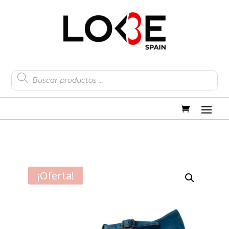
Búsqueda
de
productos
¡Oferta!