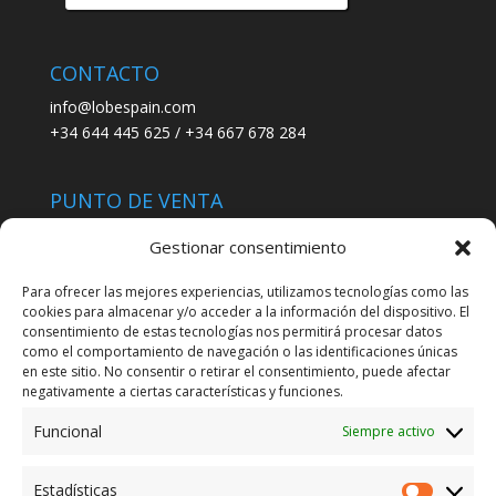
productos
CONTACTO
info@lobespain.com
+34 644 445 625 / +34 667 678 284
PUNTO DE VENTA
Tienda Maspapeles (Lobe Spain)
Gestionar consentimiento
C/ San José 6, 11004 Cádiz
Para ofrecer las mejores experiencias, utilizamos tecnologías como las
cookies para almacenar y/o acceder a la información del dispositivo. El
LEGAL
consentimiento de estas tecnologías nos permitirá procesar datos
como el comportamiento de navegación o las identificaciones únicas
POLÍTICA DE ENVÍO
en este sitio. No consentir o retirar el consentimiento, puede afectar
TERMINOS Y CONDICIONES
negativamente a ciertas características y funciones.
Funcional
Siempre activo
ENVÍO GRATUITO*
Estadísticas