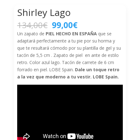
Shirley Lago
El
El
134,00
€
99,00
€
precio
precio
Un zapato de
PIEL HECHO EN ESPAÑA
que se
original
actual
adaptará perfectamente a tu pie por su horma y
era:
es:
que te resultará cómodo por su plantilla de gel y su
134,00€.
99,00€.
tacón de 5,5 cm . Zapato de piel en ante de estilo
retro. Color azul lago. Tacón de carrete de 6 cm
forrado en piel. LOBE Spain.
Dale un toque retro
a la vez que moderno a tu vestir. LOBE Spain.