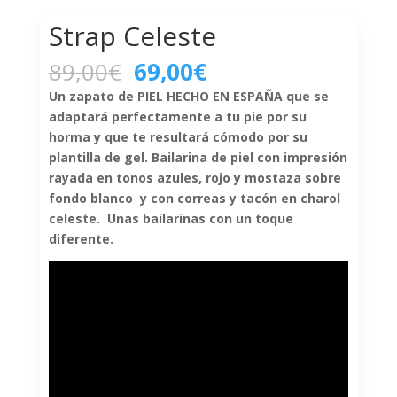
Strap Celeste
El
El
89,00
€
69,00
€
precio
precio
Un zapato de PIEL HECHO EN ESPAÑA que se
original
actual
adaptará perfectamente a tu pie por su
era:
es:
horma y que te resultará cómodo por su
89,00€.
69,00€.
plantilla de gel. Bailarina de piel con impresión
rayada en tonos azules, rojo y mostaza sobre
fondo blanco y con correas y tacón en charol
celeste. Unas bailarinas con un toque
diferente.