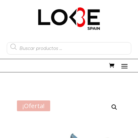
Búsqueda
de
productos
¡Oferta!