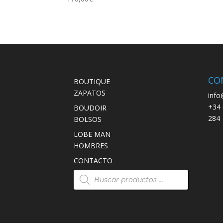
CO
BOUTIQUE
ZAPATOS
info
+34 
BOUDOIR
284
BOLSOS
LOBE MAN
HOMBRES
CONTACTO
Búsqueda
de
productos