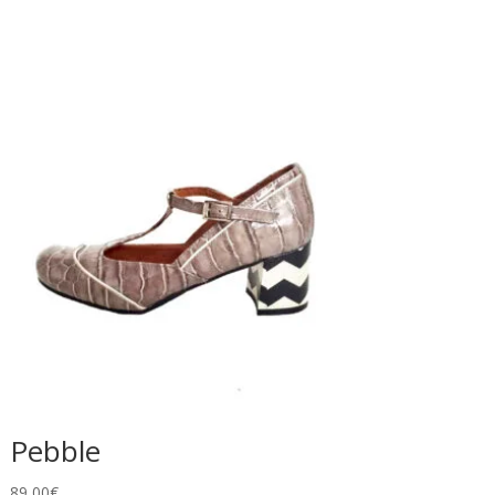
Pebble
89,00
€