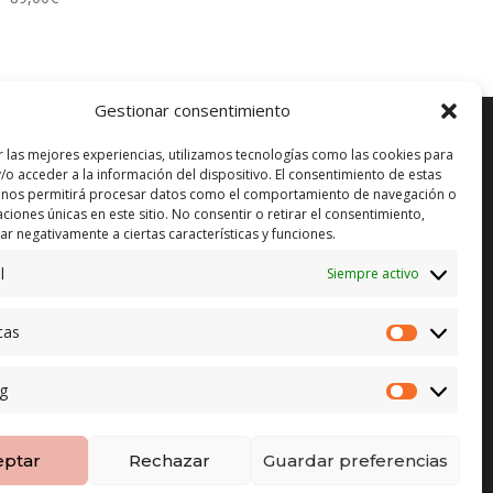
Gestionar consentimiento
r las mejores experiencias, utilizamos tecnologías como las cookies para
/o acceder a la información del dispositivo. El consentimiento de estas
 nos permitirá procesar datos como el comportamiento de navegación o
ENVÍO GRATUITO*
in)
caciones únicas en este sitio. No consentir o retirar el consentimiento,
r negativamente a ciertas características y funciones.
CAMBIO GARANTIZADO*
l
Siempre activo
PAGO SEGURO
cas
Estadístic
g
Marketing
eptar
Rechazar
Guardar preferencias