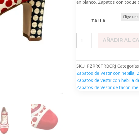
en blanco. Zapatos con toque
TALLA
Tribeca
AÑADIR AL C
Rojo
Edición
Limitada
cantidad
SKU:
PZRR0TRBCRJ
Categorías
Zapatos de Vestir con hebilla
,
Z
Zapatos de vestir con hebilla 
Zapatos de Vestir de tacón me