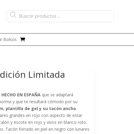
Búsqueda
de
productos
r Bolsos
dición Limitada
L HECHO EN ESPAÑA
que se adaptará
 horma y que te resultará cómodo por su
cm,
plantilla de gel y su tacón ancho
.
ares grandes en rojo con aspecto de estar
talón y escote en rojo y vivos en blanco roto.
jos. Tacón forrado en piel en negro con lunares