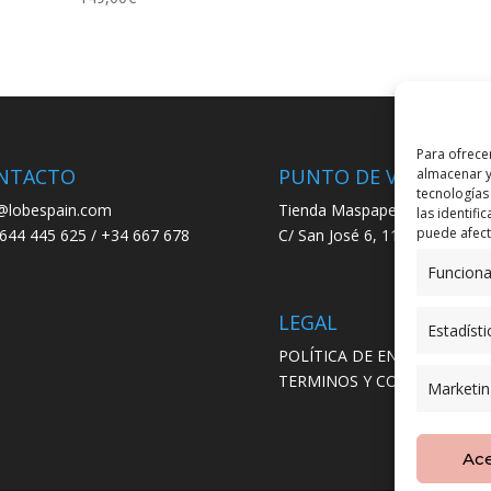
Para ofrece
NTACTO
PUNTO DE VENTA
almacenar y
tecnologías
@lobespain.com
Tienda Maspapeles (Lobe Spa
las identifi
puede afecta
644 445 625 / +34 667 678
C/ San José 6, 11004 Cádiz
Funciona
LEGAL
Estadísti
POLÍTICA DE ENVÍO
TERMINOS Y CONDICIONES
Marketin
Ac