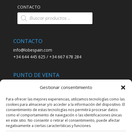
CONTACTO
Búsqueda
de
productos
CONTACTO
info@lobespain.com
+34 644 445 625 / +34 667 678 284
PUNTO DE VENTA
Tienda Maspapeles (Lobe Spain)
Gestionar consentimiento
C/ San José 6, 11004 Cádiz
Para ofrecer las mejores experiencias, utilizamos tecnologías como las
cookies para almacenar y/o acceder a la información del dispositivo. El
LEGAL
consentimiento de estas tecnologías nos permitirá procesar datos
como el comportamiento de navegación o las identificaciones únicas
POLÍTICA DE ENVÍO
en este sitio. No consentir o retirar el consentimiento, puede afectar
TERMINOS Y CONDICIONES
negativamente a ciertas características y funciones.