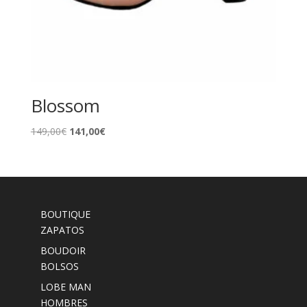
Blossom
El
El
149,00
€
141,00
€
precio
precio
original
actual
era:
es:
149,00€.
141,00€.
BOUTIQUE
ZAPATOS
BOUDOIR
BOLSOS
LOBE MAN
HOMBRES