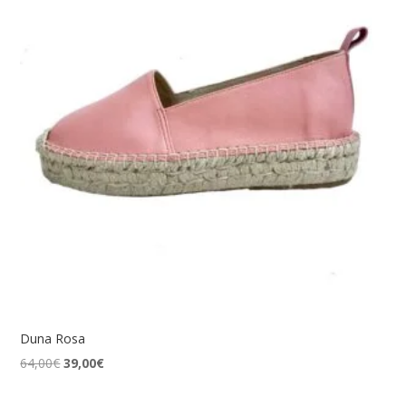
Duna Rosa
El
El
64,00
€
39,00
€
precio
precio