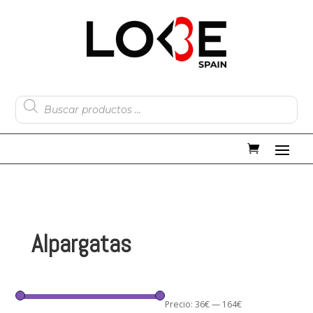
Búsqueda
de
productos
Alpargatas
Precio:
36€
—
164€