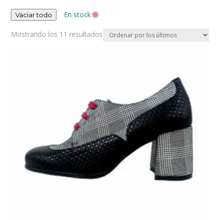
En stock
Vaciar todo
Ordenado
Mostrando los 11 resultados
por
los
últimos