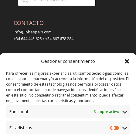
de
productos
CONTACTO
info@lobespain.com
+34 644 445 625 / +34 667 678 284
PUNTO DE VENTA
Gestionar consentimiento
Tienda Maspapeles (Lobe Spain)
C/ San José 6, 11004 Cádiz
Para ofrecer las mejores experiencias, utilizamos tecnologías como las
cookies para almacenar y/o acceder a la información del dispositivo. El
consentimiento de estas tecnologías nos permitirá procesar datos
LEGAL
como el comportamiento de navegación o las identificaciones únicas
en este sitio. No consentir o retirar el consentimiento, puede afectar
POLÍTICA DE ENVÍO
negativamente a ciertas características y funciones.
TERMINOS Y CONDICIONES
Funcional
Siempre activo
Estadísticas
ENVÍO GRATUITO*
Estadíst