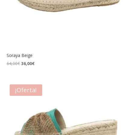
Soraya Beige
El
El
64,00
€
36,00
€
precio
precio
original
actual
era:
es:
¡Oferta!
64,00€.
36,00€.