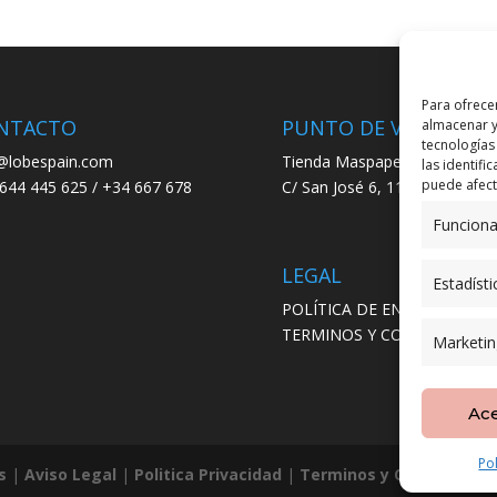
Para ofrece
NTACTO
PUNTO DE VENTA
almacenar y
tecnologías
@lobespain.com
Tienda Maspapeles (Lobe Spa
las identifi
puede afecta
644 445 625 / +34 667 678
C/ San José 6, 11004 Cádiz
Funciona
LEGAL
Estadísti
POLÍTICA DE ENVÍO
TERMINOS Y CONDICIONES
Marketin
Ac
Po
s
|
Aviso Legal
|
Politica Privacidad
|
Terminos y Condiciones