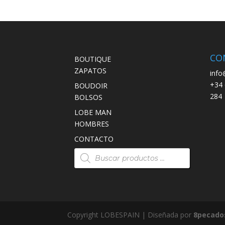
era:
es:
89,00€.
69,00€.
CO
BOUTIQUE
ZAPATOS
info
+34 
BOUDOIR
284
BOLSOS
LOBE MAN
HOMBRES
CONTACTO
Búsqueda
de
productos
Copyright LOBESPAIN | Diseñada por
8pecado