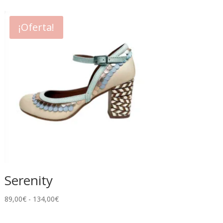
¡Oferta!
Serenity
Rango
89,00
€
-
134,00
€
de
precios: