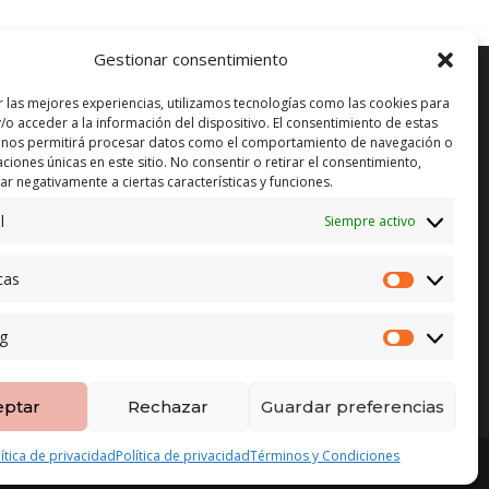
desde
89,00€
Gestionar consentimiento
hasta
134,00€
r las mejores experiencias, utilizamos tecnologías como las cookies para
/o acceder a la información del dispositivo. El consentimiento de estas
 nos permitirá procesar datos como el comportamiento de navegación o
ENVÍO GRATUITO*
in)
caciones únicas en este sitio. No consentir o retirar el consentimiento,
r negativamente a ciertas características y funciones.
CAMBIO GARANTIZADO*
l
Siempre activo
PAGO SEGURO
cas
Estadístic
g
Marketing
eptar
Rechazar
Guardar preferencias
lítica de privacidad
Política de privacidad
Términos y Condiciones