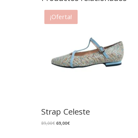
¡Oferta!
Strap Celeste
El
El
89,00
€
69,00
€
precio
precio
original
actual