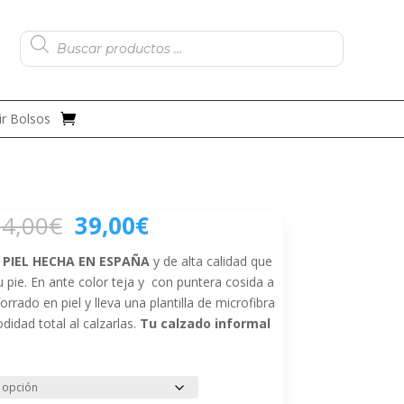
Búsqueda
de
productos
r Bolsos
El
El
4,00
€
39,00
€
precio
precio
original
actual
 PIEL HECHA EN ESPAÑA
y de alta calidad que
era:
es:
 pie. En ante color teja y con puntera cosida a
74,00€.
39,00€.
rrado en piel y lleva una plantilla de microfibra
dad total al calzarlas.
Tu calzado informal