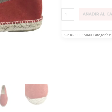
Muskat
AÑADIR AL C
Man
cantidad
SKU:
KRIS003MAN
Categorías: