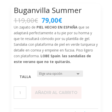
Buganvilla Summer
El
El
119,00
€
79,00
€
precio
precio
Un zapato de
PIEL HECHO EN ESPAÑA
que se
original
actual
adaptará perfectamente a tu pie por su horma y
era:
es:
que te resultará cómodo por su plantilla de gel.
119,00€.
79,00€.
Sandalia con plataforma de piel en verde turquesa y
detalle en correa y empeine en fucsia. Piso ligero
con plataforma.
LOBE Spain
.
las sandalias de
este verano que no te quitarás.
TALLA
Buganvilla
AÑADIR AL CARRITO
Summer
cantidad