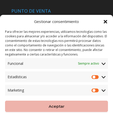
PUNTO DE VENTA
Tienda Maspapeles (Lobe Spain)
Gestionar consentimiento
C/ San José 6, 11004 Cádiz
Para ofrecer las mejores experiencias, utilizamos tecnologías como las
cookies para almacenar y/o acceder a la información del dispositivo. El
LEGAL
consentimiento de estas tecnologías nos permitirá procesar datos
como el comportamiento de navegación o las identificaciones únicas
POLÍTICA DE ENVÍO
en este sitio. No consentir o retirar el consentimiento, puede afectar
TERMINOS Y CONDICIONES
negativamente a ciertas características y funciones.
Funcional
Siempre activo
ENVÍO GRATUITO*
Estadísticas
Estadíst
CAMBIO GARANTIZADO*
Marketing
Marketi
PAGO SEGURO
Aceptar