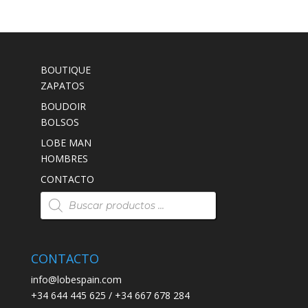
precio
precio
original
actual
era:
es:
149,00€.
141,00€.
BOUTIQUE
ZAPATOS
BOUDOIR
BOLSOS
LOBE MAN
HOMBRES
CONTACTO
Búsqueda
de
productos
CONTACTO
info@lobespain.com
+34 644 445 625 / +34 667 678 284