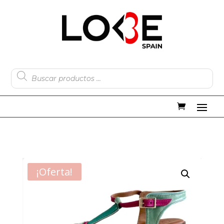
Búsqueda
de
productos
¡Oferta!