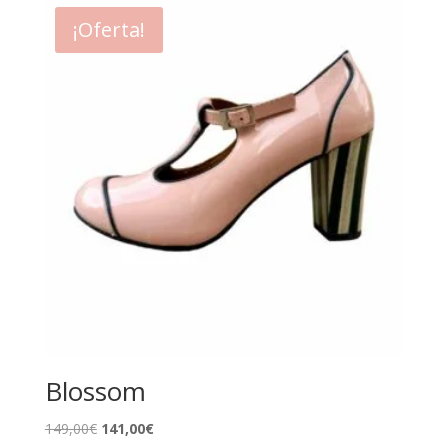
¡Oferta!
Blossom
El
El
149,00
€
141,00
€