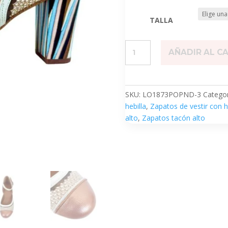
TALLA
Niza
AÑADIR AL C
cantidad
SKU:
LO1873POPND-3
Categor
hebilla
,
Zapatos de vestir con h
alto
,
Zapatos tacón alto