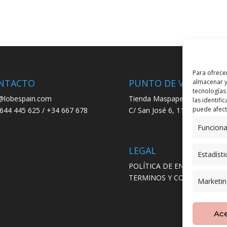
Para ofrece
NTACTO
PUNTO DE VENTA
almacenar y
tecnologías
@lobespain.com
Tienda Maspapeles (Lobe Spa
las identifi
puede afecta
644 445 625 / +34 667 678
C/ San José 6, 11004 Cádiz
Funciona
LEGAL
Estadísti
POLÍTICA DE ENVÍO
TERMINOS Y CONDICIONES
Marketin
Ac