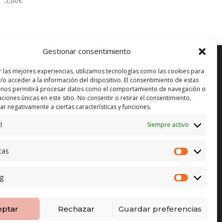
5,00
€
Gestionar consentimiento
r las mejores experiencias, utilizamos tecnologías como las cookies para
/o acceder a la información del dispositivo. El consentimiento de estas
 nos permitirá procesar datos como el comportamiento de navegación o
ENVÍO GRATUITO*
in)
caciones únicas en este sitio. No consentir o retirar el consentimiento,
r negativamente a ciertas características y funciones.
CAMBIO GARANTIZADO*
l
Siempre activo
PAGO SEGURO
cas
Estadístic
g
Marketing
eptar
Rechazar
Guardar preferencias