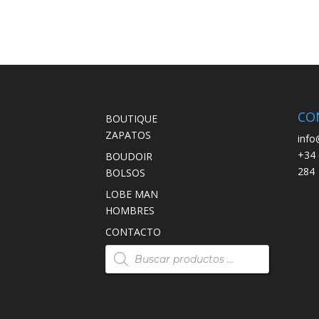
CO
BOUTIQUE
ZAPATOS
info
+34 
BOUDOIR
284
BOLSOS
LOBE MAN
HOMBRES
CONTACTO
Búsqueda
de
productos