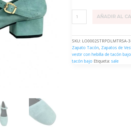
Camila
AÑADIR AL C
Agua
cantidad
SKU:
LO0002STRPDLMTRSA-3-
Zapato Tacón
,
Zapatos de Vest
vestir con hebilla de tacón bajo
tacón bajo
Etiqueta:
sale