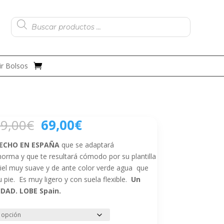
Búsqueda
de
productos
r Bolsos
El
El
9,00
€
69,00
€
precio
precio
original
actual
HECHO EN ESPAÑA
que se adaptará
era:
es:
horma y que te resultará cómodo por su plantilla
79,00€.
69,00€.
piel muy suave y de ante color verde agua que
pie. Es muy ligero y con suela flexible.
Un
DAD. LOBE Spain.