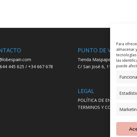
Para ofrece
NTACTO
PUNTO DE VENTA
almacenar y
tecnologías
@lobespain.com
Tienda Maspapeles (Lobe Spa
las identifi
puede afecta
644 445 625 / +34 667 678
C/ San José 6, 11004 Cádiz
Funciona
LEGAL
Estadísti
POLÍTICA DE ENVÍO
TERMINOS Y CONDICIONES
Marketin
Ac