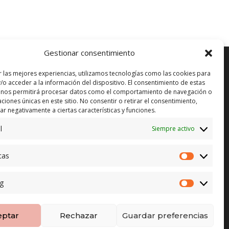
Gestionar consentimiento
r las mejores experiencias, utilizamos tecnologías como las cookies para
/o acceder a la información del dispositivo. El consentimiento de estas
 nos permitirá procesar datos como el comportamiento de navegación o
ENVÍO GRATUITO*
in)
caciones únicas en este sitio. No consentir o retirar el consentimiento,
r negativamente a ciertas características y funciones.
CAMBIO GARANTIZADO*
l
Siempre activo
PAGO SEGURO
cas
Estadístic
g
Marketing
eptar
Rechazar
Guardar preferencias