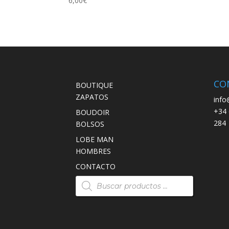
6,00
€
CO
BOUTIQUE
ZAPATOS
info
+34 
BOUDOIR
284
BOLSOS
LOBE MAN
HOMBRES
CONTACTO
Búsqueda
de
productos