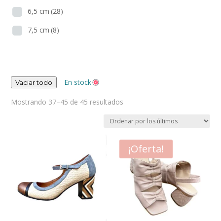
6,5 cm
(28)
7,5 cm
(8)
En stock
Vaciar todo
Ordenado
Mostrando 37–45 de 45 resultados
por
los
últimos
¡Oferta!