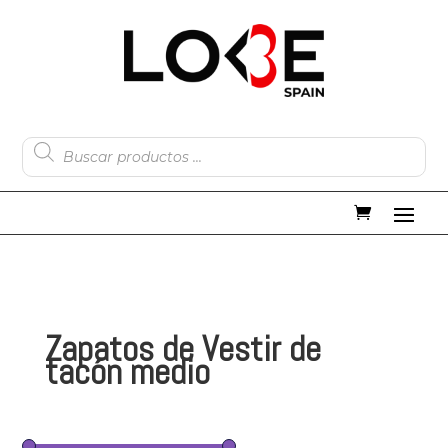
Búsqueda
de
productos
Zapatos de Vestir de
tacón medio