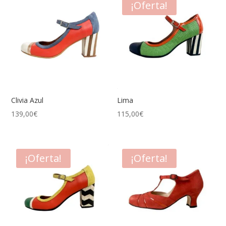
¡Oferta!
144,00€.
115,00€.
Clivia Azul
Lima
139,00
€
115,00
€
¡Oferta!
¡Oferta!