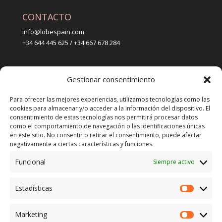
CONTACTO
info@lobespain.com
+34 644 445 625 / +34 667 678 284
PUNTO DE VENTA
Gestionar consentimiento
Tienda Maspapeles (Lobe Spain)
C/ San José 6, 11004 Cádiz
Para ofrecer las mejores experiencias, utilizamos tecnologías como las
cookies para almacenar y/o acceder a la información del dispositivo. El
consentimiento de estas tecnologías nos permitirá procesar datos
LEGAL
como el comportamiento de navegación o las identificaciones únicas
en este sitio. No consentir o retirar el consentimiento, puede afectar
POLÍTICA DE ENVÍO
negativamente a ciertas características y funciones.
TERMINOS Y CONDICIONES
Funcional
Siempre activo
Estadísticas
ENVÍO GRATUITO*
Estadíst
Marketing
CAMBIO GARANTIZADO*
Marketi