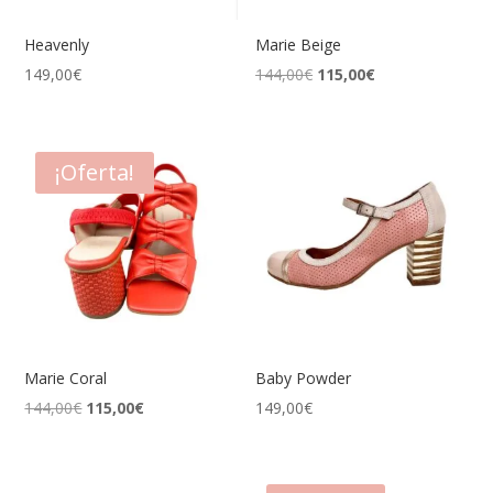
Heavenly
Marie Beige
El
El
149,00
€
144,00
€
115,00
€
precio
precio
original
actual
era:
es:
¡Oferta!
144,00€.
115,00€.
Marie Coral
Baby Powder
El
El
144,00
€
115,00
€
149,00
€
precio
precio
original
actual
era:
es: