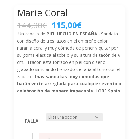
Marie Coral
El
El
144,00
€
115,00
€
precio
precio
Un zapato de
PIEL HECHO EN ESPAÑA .
Sandalia
original
actual
con diseño de tres lazos en el empreñe color
era:
es:
naranja coral y muy cómoda de poner y quitar por
144,00€.
115,00€.
su goma elástica al tobillo y su altura de tacón de 6
cm. El tacón esta forrado en piel con diseño
grabado simulando trenzado de rafia al tono con el
zapato.
Unas sandalias muy cómodas que
harán verte arreglada para cualquier evento o
celebración de manera impecable. LOBE Spain.
TALLA
Marie