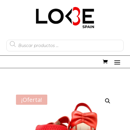
Búsqueda
de
productos
¡Oferta!