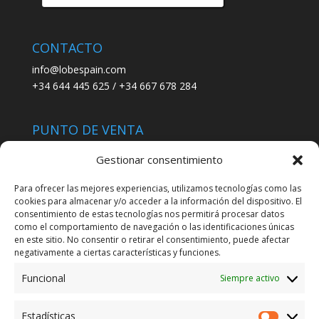
productos
CONTACTO
info@lobespain.com
+34 644 445 625 / +34 667 678 284
PUNTO DE VENTA
Tienda Maspapeles (Lobe Spain)
Gestionar consentimiento
C/ San José 6, 11004 Cádiz
Para ofrecer las mejores experiencias, utilizamos tecnologías como las
cookies para almacenar y/o acceder a la información del dispositivo. El
LEGAL
consentimiento de estas tecnologías nos permitirá procesar datos
como el comportamiento de navegación o las identificaciones únicas
POLÍTICA DE ENVÍO
en este sitio. No consentir o retirar el consentimiento, puede afectar
TERMINOS Y CONDICIONES
negativamente a ciertas características y funciones.
Funcional
Siempre activo
ENVÍO GRATUITO*
Estadísticas