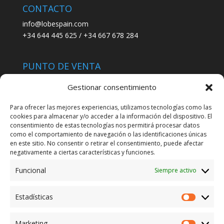
CONTACTO
info@lobespain.com
+34 644 445 625 / +34 667 678 284
PUNTO DE VENTA
Tienda Maspapeles (Lobe Spain)
Gestionar consentimiento
C/ San José 6, 11004 Cádiz
Para ofrecer las mejores experiencias, utilizamos tecnologías como las
cookies para almacenar y/o acceder a la información del dispositivo. El
LEGAL
consentimiento de estas tecnologías nos permitirá procesar datos
como el comportamiento de navegación o las identificaciones únicas
POLÍTICA DE ENVÍO
en este sitio. No consentir o retirar el consentimiento, puede afectar
TERMINOS Y CONDICIONES
negativamente a ciertas características y funciones.
Funcional
Siempre activo
ENVÍO GRATUITO*
Estadísticas
Estadíst
CAMBIO GARANTIZADO*
Marketing