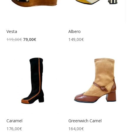
Vesta
Albero
El
El
119,00
€
79,00
€
149,00
€
precio
precio
original
actual
era:
es:
119,00€.
79,00€.
Caramel
Greenwich Camel
176,00
€
164,00
€