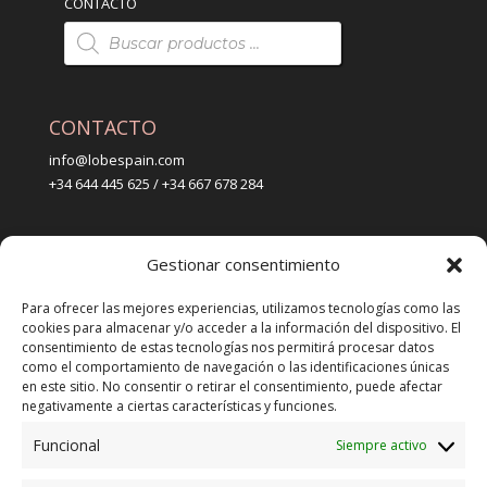
CONTACTO
Búsqueda
de
productos
CONTACTO
info@lobespain.com
+34 644 445 625 / +34 667 678 284
PUNTO DE VENTA
Gestionar consentimiento
Tienda Maspapeles (Lobe Spain)
C/ San José 6, 11004 Cádiz
Para ofrecer las mejores experiencias, utilizamos tecnologías como las
cookies para almacenar y/o acceder a la información del dispositivo. El
consentimiento de estas tecnologías nos permitirá procesar datos
LEGAL
como el comportamiento de navegación o las identificaciones únicas
en este sitio. No consentir o retirar el consentimiento, puede afectar
POLÍTICA DE ENVÍO
negativamente a ciertas características y funciones.
TERMINOS Y CONDICIONES
Funcional
Siempre activo