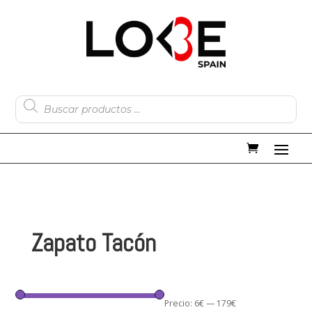
Búsqueda
de
productos
Zapato Tacón
Precio:
6€
—
179€