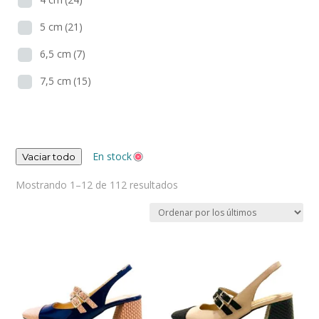
5 cm
(21)
6,5 cm
(7)
7,5 cm
(15)
En stock
Vaciar todo
Ordenado
Mostrando 1–12 de 112 resultados
por
los
últimos