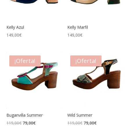
Kelly Azul
Kelly Marfil
149,00
€
149,00
€
¡Oferta!
¡Oferta!
Buganvilla Summer
Wild Summer
El
El
El
El
119,00
€
79,00
€
119,00
€
79,00
€