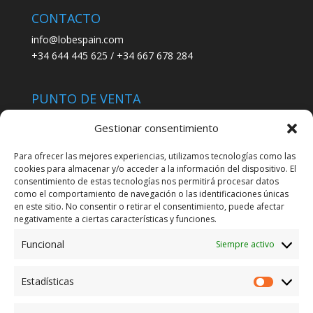
CONTACTO
info@lobespain.com
+34 644 445 625 / +34 667 678 284
PUNTO DE VENTA
Tienda Maspapeles (Lobe Spain)
Gestionar consentimiento
C/ San José 6, 11004 Cádiz
Para ofrecer las mejores experiencias, utilizamos tecnologías como las
cookies para almacenar y/o acceder a la información del dispositivo. El
LEGAL
consentimiento de estas tecnologías nos permitirá procesar datos
como el comportamiento de navegación o las identificaciones únicas
POLÍTICA DE ENVÍO
en este sitio. No consentir o retirar el consentimiento, puede afectar
TERMINOS Y CONDICIONES
negativamente a ciertas características y funciones.
Funcional
Siempre activo
ENVÍO GRATUITO*
Estadísticas
Estadíst
CAMBIO GARANTIZADO*