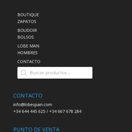
BOUTIQUE
ZAPATOS
BOUDOIR
BOLSOS
LOBE MAN
HOMBRES
CONTACTO
Búsqueda
de
productos
CONTACTO
info@lobespain.com
+34 644 445 625 / +34 667 678 284
PUNTO DE VENTA