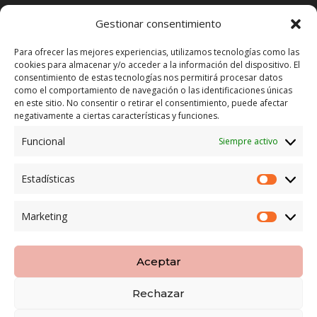
Tienda Maspapeles (Lobe Spain)
Gestionar consentimiento
C/ San José 6, 11004 Cádiz
Para ofrecer las mejores experiencias, utilizamos tecnologías como las
cookies para almacenar y/o acceder a la información del dispositivo. El
LEGAL
consentimiento de estas tecnologías nos permitirá procesar datos
como el comportamiento de navegación o las identificaciones únicas
POLÍTICA DE ENVÍO
en este sitio. No consentir o retirar el consentimiento, puede afectar
TERMINOS Y CONDICIONES
negativamente a ciertas características y funciones.
Funcional
Siempre activo
ENVÍO GRATUITO*
Estadísticas
Estadíst
CAMBIO GARANTIZADO*
Marketing
Marketi
PAGO SEGURO
Aceptar
Rechazar