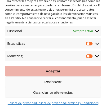
Para ofrecer las mejores experiencias, utilizamos tecnologías como las
cookies para almacenar y/o acceder a la información del dispositivo. El
LEGAL
consentimiento de estas tecnologías nos permitirá procesar datos
como el comportamiento de navegación o las identificaciones únicas
POLÍTICA DE ENVÍO
en este sitio. No consentir o retirar el consentimiento, puede afectar
TERMINOS Y CONDICIONES
negativamente a ciertas características y funciones.
Funcional
Siempre activo
ENVÍO GRATUITO*
Estadísticas
Estadíst
CAMBIO GARANTIZADO*
Marketing
Marketi
PAGO SEGURO
Aceptar
Rechazar
Copyright LOBESPAIN | Diseñada por
8pecados
|
Guardar preferencias
Aviso Legal
|
Politica Privacidad
|
Terminos y
Condiciones
Política de privacidad
Política de privacidad
Términos y Condiciones