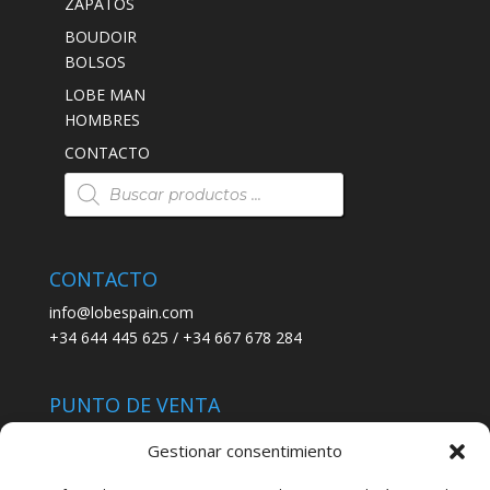
ZAPATOS
BOUDOIR
BOLSOS
LOBE MAN
HOMBRES
CONTACTO
Búsqueda
de
productos
CONTACTO
info@lobespain.com
+34 644 445 625 / +34 667 678 284
PUNTO DE VENTA
Tienda Maspapeles (Lobe Spain)
Gestionar consentimiento
C/ San José 6, 11004 Cádiz