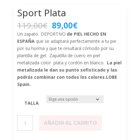
Sport Plata
El
El
119,00
€
89,00
€
precio
precio
Un zapato DEPORTIVO
de PIEL HECHO EN
original
actual
ESPAÑA
que se adaptará perfectamente a tu pie
era:
es:
por su horma y que te resultará cómodo por su
119,00€.
89,00€.
plantilla de gel. Zapatilla de cuero en piel
metalizada color plata y cordón en blanco.
La piel
metalizada le dan su punto sofisticado y las
podrás combinar con todos los colores.LOBE
Spain.
TALLA
Sport
AÑADIR AL CARRITO
Plata
cantidad