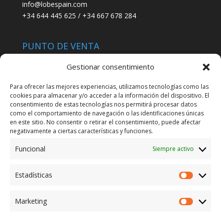
info@lobespain.com
+34 644 445 625 / +34 667 678 284
PUNTO DE VENTA
Tienda Maspapeles (Lobe Spain)
Gestionar consentimiento
C/ San José 6, 11004 Cádiz
Para ofrecer las mejores experiencias, utilizamos tecnologías como las
cookies para almacenar y/o acceder a la información del dispositivo. El
LEGAL
consentimiento de estas tecnologías nos permitirá procesar datos
como el comportamiento de navegación o las identificaciones únicas
POLÍTICA DE ENVÍO
en este sitio. No consentir o retirar el consentimiento, puede afectar
TERMINOS Y CONDICIONES
negativamente a ciertas características y funciones.
Funcional
Siempre activo
ENVÍO GRATUITO*
Estadísticas
Estadíst
CAMBIO GARANTIZADO*
Marketing
Marketi
PAGO SEGURO