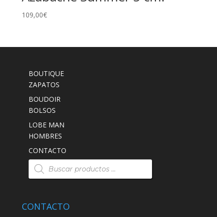
109,00
€
BOUTIQUE
ZAPATOS
BOUDOIR
BOLSOS
LOBE MAN
HOMBRES
CONTACTO
Búsqueda
de
productos
CONTACTO