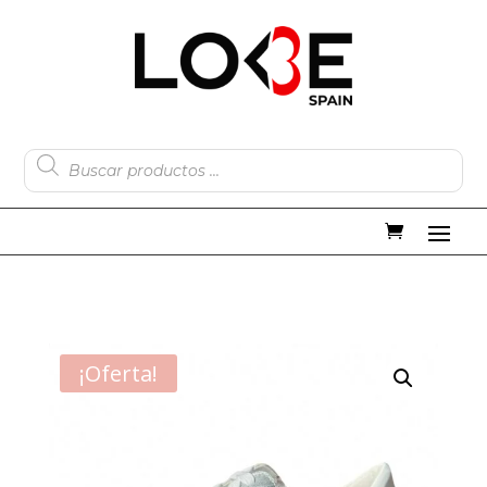
Búsqueda
de
productos
¡Oferta!