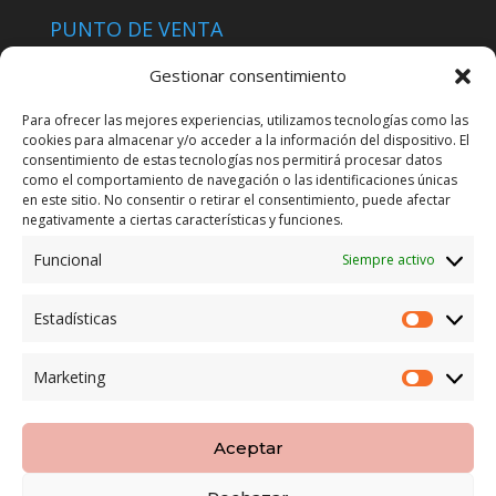
PUNTO DE VENTA
Tienda Maspapeles (Lobe Spain)
Gestionar consentimiento
C/ San José 6, 11004 Cádiz
Para ofrecer las mejores experiencias, utilizamos tecnologías como las
cookies para almacenar y/o acceder a la información del dispositivo. El
LEGAL
consentimiento de estas tecnologías nos permitirá procesar datos
como el comportamiento de navegación o las identificaciones únicas
POLÍTICA DE ENVÍO
en este sitio. No consentir o retirar el consentimiento, puede afectar
TERMINOS Y CONDICIONES
negativamente a ciertas características y funciones.
Funcional
Siempre activo
ENVÍO GRATUITO*
Estadísticas
Estadíst
CAMBIO GARANTIZADO*
Marketing
Marketi
PAGO SEGURO
Aceptar