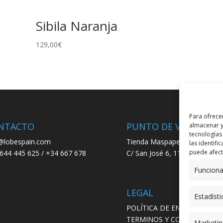
Sibila Naranja
129,00
€
Para ofrece
NTACTO
PUNTO DE VENTA
almacenar y
tecnologías
@lobespain.com
Tienda Maspapeles (Lobe Spa
las identifi
puede afecta
644 445 625 / +34 667 678
C/ San José 6, 11004 Cádiz
Funciona
LEGAL
Estadísti
POLÍTICA DE ENVÍO
TERMINOS Y CONDICIONES
Marketin