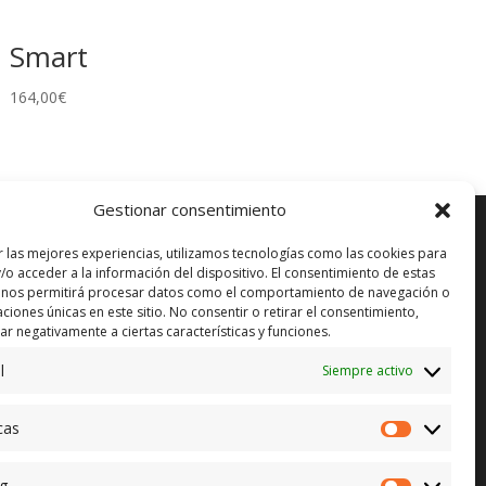
Smart
164,00
€
Gestionar consentimiento
r las mejores experiencias, utilizamos tecnologías como las cookies para
/o acceder a la información del dispositivo. El consentimiento de estas
 nos permitirá procesar datos como el comportamiento de navegación o
ENVÍO GRATUITO*
in)
caciones únicas en este sitio. No consentir o retirar el consentimiento,
r negativamente a ciertas características y funciones.
CAMBIO GARANTIZADO*
l
Siempre activo
PAGO SEGURO
cas
Estadístic
g