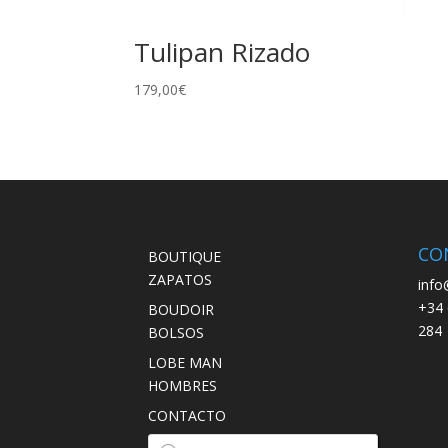
Tulipan Rizado
179,00
€
CO
BOUTIQUE
ZAPATOS
info
+34 
BOUDOIR
284
BOLSOS
LOBE MAN
HOMBRES
CONTACTO
Búsqueda