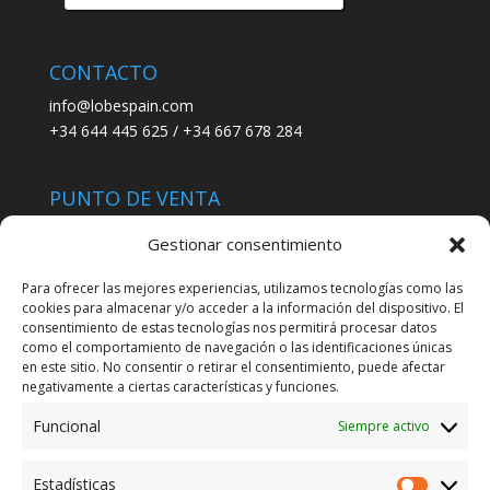
productos
CONTACTO
info@lobespain.com
+34 644 445 625 / +34 667 678 284
PUNTO DE VENTA
Tienda Maspapeles (Lobe Spain)
Gestionar consentimiento
C/ San José 6, 11004 Cádiz
Para ofrecer las mejores experiencias, utilizamos tecnologías como las
cookies para almacenar y/o acceder a la información del dispositivo. El
LEGAL
consentimiento de estas tecnologías nos permitirá procesar datos
como el comportamiento de navegación o las identificaciones únicas
POLÍTICA DE ENVÍO
en este sitio. No consentir o retirar el consentimiento, puede afectar
TERMINOS Y CONDICIONES
negativamente a ciertas características y funciones.
Funcional
Siempre activo
ENVÍO GRATUITO*
Estadísticas