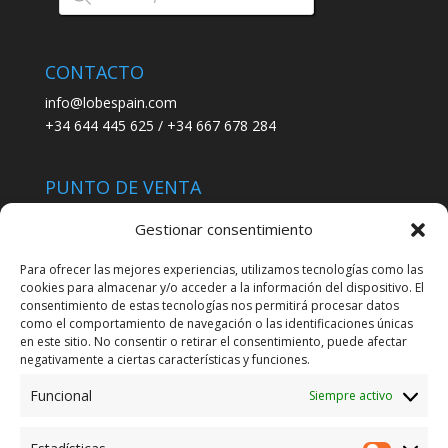
productos
CONTACTO
info@lobespain.com
+34 644 445 625 / +34 667 678 284
PUNTO DE VENTA
Tienda Maspapeles (Lobe Spain)
Gestionar consentimiento
C/ San José 6, 11004 Cádiz
Para ofrecer las mejores experiencias, utilizamos tecnologías como las
cookies para almacenar y/o acceder a la información del dispositivo. El
LEGAL
consentimiento de estas tecnologías nos permitirá procesar datos
como el comportamiento de navegación o las identificaciones únicas
POLÍTICA DE ENVÍO
en este sitio. No consentir o retirar el consentimiento, puede afectar
TERMINOS Y CONDICIONES
negativamente a ciertas características y funciones.
Funcional
Siempre activo
ENVÍO GRATUITO*