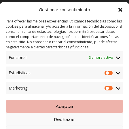
Tienda Maspapeles (Lobe Spain)
Gestionar consentimiento
C/ San José 6, 11004 Cádiz
Para ofrecer las mejores experiencias, utilizamos tecnologías como las
cookies para almacenar y/o acceder a la información del dispositivo. El
LEGAL
consentimiento de estas tecnologías nos permitirá procesar datos
como el comportamiento de navegación o las identificaciones únicas
POLÍTICA DE ENVÍO
en este sitio. No consentir o retirar el consentimiento, puede afectar
TERMINOS Y CONDICIONES
negativamente a ciertas características y funciones.
Funcional
Siempre activo
ENVÍO GRATUITO*
Estadísticas
Estadíst
CAMBIO GARANTIZADO*
Marketing
Marketi
PAGO SEGURO
Aceptar
Rechazar