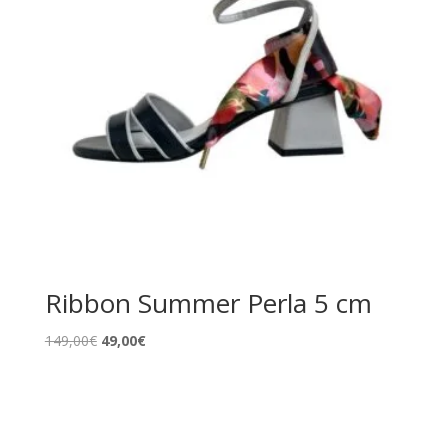
Ribbon Summer Perla 5 cm
El
El
149,00
€
49,00
€
precio
precio
original
actual
era:
es:
149,00€.
49,00€.