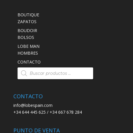
BOUTIQUE
ZAPATOS
BOUDOIR
BOLSOS
LOBE MAN
HOMBRES
CONTACTO
Búsqueda
de
productos
CONTACTO
info@lobespain.com
+34 644 445 625 / +34 667 678 284
PUNTO DE VENTA