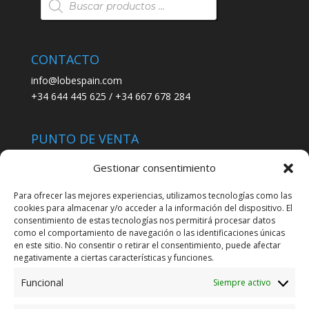
de
productos
CONTACTO
info@lobespain.com
+34 644 445 625 / +34 667 678 284
PUNTO DE VENTA
Tienda Maspapeles (Lobe Spain)
Gestionar consentimiento
C/ San José 6, 11004 Cádiz
Para ofrecer las mejores experiencias, utilizamos tecnologías como las
cookies para almacenar y/o acceder a la información del dispositivo. El
LEGAL
consentimiento de estas tecnologías nos permitirá procesar datos
como el comportamiento de navegación o las identificaciones únicas
POLÍTICA DE ENVÍO
en este sitio. No consentir o retirar el consentimiento, puede afectar
TERMINOS Y CONDICIONES
negativamente a ciertas características y funciones.
Funcional
Siempre activo
ENVÍO GRATUITO*