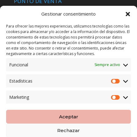
PUNTO DE VENTA
Tienda Maspapeles (Lobe Spain)
Gestionar consentimiento
C/ San José 6, 11004 Cádiz
Para ofrecer las mejores experiencias, utilizamos tecnologías como las
cookies para almacenar y/o acceder a la información del dispositivo. El
LEGAL
consentimiento de estas tecnologías nos permitirá procesar datos
como el comportamiento de navegación o las identificaciones únicas
POLÍTICA DE ENVÍO
en este sitio. No consentir o retirar el consentimiento, puede afectar
TERMINOS Y CONDICIONES
negativamente a ciertas características y funciones.
Funcional
Siempre activo
ENVÍO GRATUITO*
Estadísticas
Estadíst
CAMBIO GARANTIZADO*
Marketing
Marketi
PAGO SEGURO
Aceptar
Rechazar