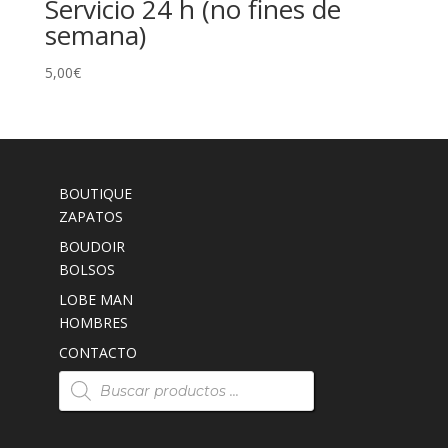
Servicio 24 h (no fines de
semana)
5,00
€
BOUTIQUE
ZAPATOS
BOUDOIR
BOLSOS
LOBE MAN
HOMBRES
CONTACTO
Búsqueda
de
productos