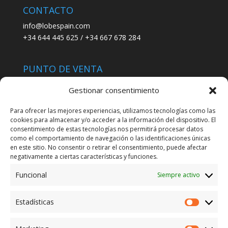
CONTACTO
info@lobespain.com
+34 644 445 625 / +34 667 678 284
PUNTO DE VENTA
Tienda Maspapeles (Lobe Spain)
Gestionar consentimiento
C/ San José 6, 11004 Cádiz
Para ofrecer las mejores experiencias, utilizamos tecnologías como las
cookies para almacenar y/o acceder a la información del dispositivo. El
LEGAL
consentimiento de estas tecnologías nos permitirá procesar datos
como el comportamiento de navegación o las identificaciones únicas
POLÍTICA DE ENVÍO
en este sitio. No consentir o retirar el consentimiento, puede afectar
TERMINOS Y CONDICIONES
negativamente a ciertas características y funciones.
Funcional
Siempre activo
ENVÍO GRATUITO*
Estadísticas
Estadíst
CAMBIO GARANTIZADO*