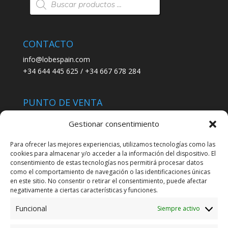
de
productos
CONTACTO
info@lobespain.com
+34 644 445 625 / +34 667 678 284
PUNTO DE VENTA
Tienda Maspapeles (Lobe Spain)
Gestionar consentimiento
C/ San José 6, 11004 Cádiz
Para ofrecer las mejores experiencias, utilizamos tecnologías como las
cookies para almacenar y/o acceder a la información del dispositivo. El
LEGAL
consentimiento de estas tecnologías nos permitirá procesar datos
como el comportamiento de navegación o las identificaciones únicas
POLÍTICA DE ENVÍO
en este sitio. No consentir o retirar el consentimiento, puede afectar
TERMINOS Y CONDICIONES
negativamente a ciertas características y funciones.
Funcional
Siempre activo
ENVÍO GRATUITO*