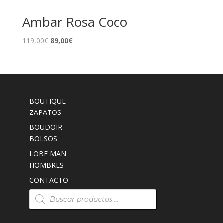
Ambar Rosa Coco
El
El
119,00
€
89,00
€
precio
precio
original
actual
era:
es:
119,00€.
89,00€.
BOUTIQUE
ZAPATOS
BOUDOIR
BOLSOS
LOBE MAN
HOMBRES
CONTACTO
Búsqueda
de
productos