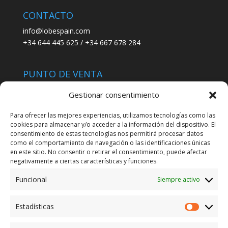
CONTACTO
info@lobespain.com
+34 644 445 625 / +34 667 678 284
PUNTO DE VENTA
Tienda Maspapeles (Lobe Spain)
Gestionar consentimiento
C/ San José 6, 11004 Cádiz
Para ofrecer las mejores experiencias, utilizamos tecnologías como las
cookies para almacenar y/o acceder a la información del dispositivo. El
LEGAL
consentimiento de estas tecnologías nos permitirá procesar datos
como el comportamiento de navegación o las identificaciones únicas
POLÍTICA DE ENVÍO
en este sitio. No consentir o retirar el consentimiento, puede afectar
TERMINOS Y CONDICIONES
negativamente a ciertas características y funciones.
Funcional
Siempre activo
ENVÍO GRATUITO*
Estadísticas
Estadíst
CAMBIO GARANTIZADO*