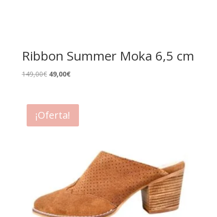
Ribbon Summer Moka 6,5 cm
El
El
149,00
€
49,00
€
precio
precio
original
actual
era:
es:
¡Oferta!
149,00€.
49,00€.