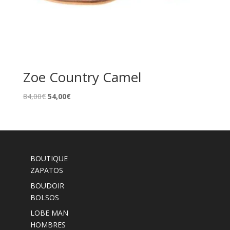
Zoe Country Camel
El
El
84,00
€
54,00
€
precio
precio
original
actual
era:
es:
84,00€.
54,00€.
BOUTIQUE
ZAPATOS
BOUDOIR
BOLSOS
LOBE MAN
HOMBRES