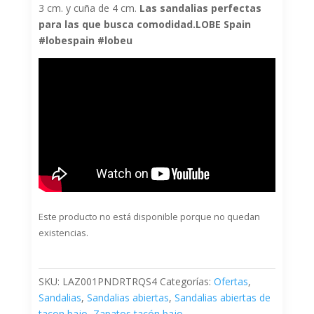
3 cm. y cuña de 4 cm.
Las sandalias perfectas
para las que busca comodidad.LOBE Spain
#lobespain #lobeu
Este producto no está disponible porque no quedan
existencias.
SKU:
LAZ001PNDRTRQS4
Categorías:
Ofertas
,
Sandalias
,
Sandalias abiertas
,
Sandalias abiertas de
tacon bajo
,
Zapatos tacón bajo