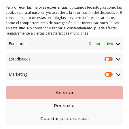
Para ofrecer las mejores experiencias, utilizamos tecnologías como las
cookies para almacenar y/o acceder a la información del dispositivo. El
LEGAL
consentimiento de estas tecnologías nos permitirá procesar datos
como el comportamiento de navegación o las identificaciones únicas
POLÍTICA DE ENVÍO
en este sitio. No consentir o retirar el consentimiento, puede afectar
TERMINOS Y CONDICIONES
negativamente a ciertas características y funciones.
Funcional
Siempre activo
ENVÍO GRATUITO*
Estadísticas
Estadíst
CAMBIO GARANTIZADO*
Marketing
Marketi
PAGO SEGURO
Aceptar
Rechazar
Copyright LOBESPAIN | Diseñada por
8pecados
|
Guardar preferencias
Aviso Legal
|
Politica Privacidad
|
Terminos y