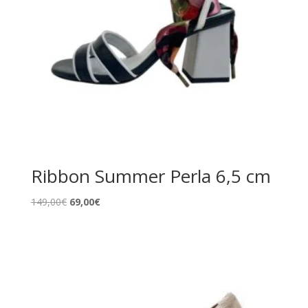
Ribbon Summer Perla 6,5 cm
El
El
149,00
€
69,00
€
precio
precio
original
actual
era:
es:
149,00€.
69,00€.