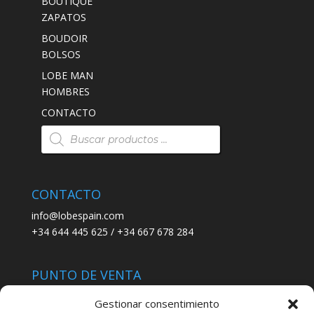
BOUTIQUE
ZAPATOS
BOUDOIR
BOLSOS
LOBE MAN
HOMBRES
CONTACTO
Búsqueda
de
productos
CONTACTO
info@lobespain.com
+34 644 445 625 / +34 667 678 284
PUNTO DE VENTA
Tienda Maspapeles (Lobe Spain)
Gestionar consentimiento
C/ San José 6, 11004 Cádiz